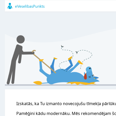
Izskatās, ka Tu izmanto novecojušu tīmekļa pārlūk
Pamēģini kādu modernāku. Mēs rekomendējam šo